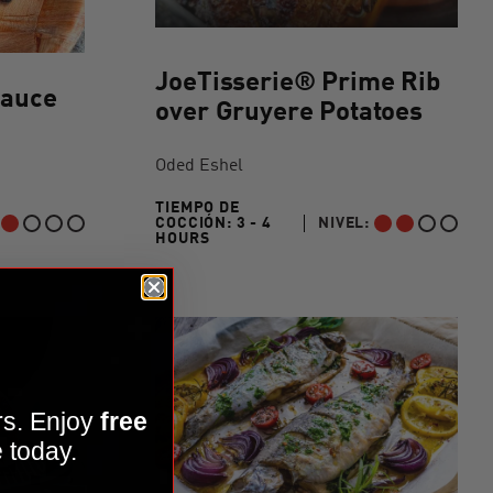
/>
JoeTisserie® Prime Rib
Sauce
over Gruyere Potatoes
Oded Eshel
TIEMPO DE
COCCIÓN:
3 - 4
NIVEL:
IPIANTE
INTERMEDIO
3 TO 4 HOURS"
HOURS
rs. Enjoy
free
 today.