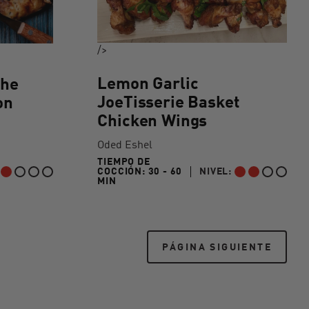
/>
Lemon Garlic
the
JoeTisserie Basket
on
Chicken Wings
Oded Eshel
TIEMPO DE
COCCIÓN:
30 - 60
NIVEL:
IPIANTE
INTERMEDIO
30 TO 60 MIN"
MIN
PÁGINA SIGUIENTE
PÁGINA SIGUIENTE