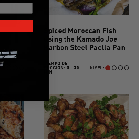
/>
Spiced Moroccan Fish
using the Kamado Joe
Karbon Steel Paella Pan
TIEMPO DE
COCCIÓN:
0 - 30
NIVEL:
IPIANTE
PRINCIPIANTE
0 TO 30 MIN"
MIN