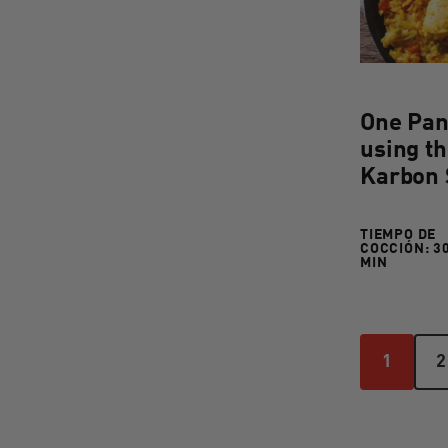
/>
One Pan
using t
Karbon 
TIEMPO DE
COCCIÓN:
30
30 TO 6
MIN
1
2
1
2