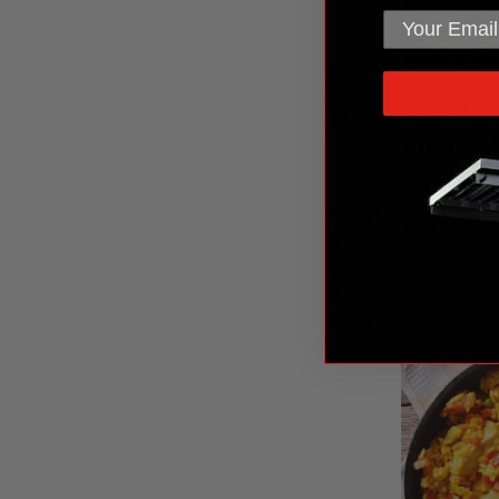
/>
Thanksg
Smoked
Chef Eric G
TIEMPO DE
COCCIÓN:
1 
1 TO
HOURS