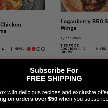
/>
Loganberry BBQ 
 Chicken
Wings
ma
Tyler Bundy
TIEMPO DE
COCCIÓN:
1 - 2
NIVEL:
- 4
NIVEL:
PRINC
INTERMEDIO
1 TO 2 HOURS"
 4 HOURS"
HOURS
Subscribe For
FREE SHIPPING
ox with delicious recipes and exclusive offe
ng on orders over $50
when you subscribe