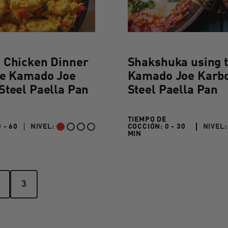
/>
 Chicken Dinner
Shakshuka using 
he Kamado Joe
Kamado Joe Karb
Steel Paella Pan
Steel Paella Pan
TIEMPO DE
 - 60
NIVEL:
COCCIÓN:
0 - 30
NIVEL:
PRINCIPIANTE
PRINC
0 MIN"
0 TO 30 MIN"
MIN
3
3