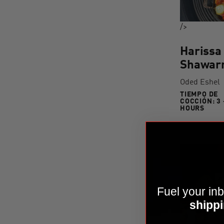
/>
Harissa
Shawar
Oded Eshel
TIEMPO DE
COCCIÓN:
3 
3 TO
HOURS
Fuel your inb
shippi