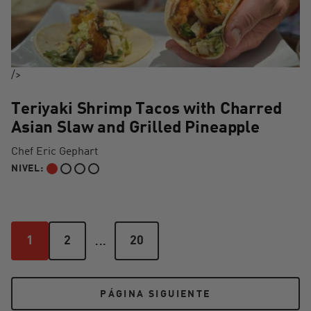
/>
Teriyaki Shrimp Tacos with Charred
Asian Slaw and Grilled Pineapple
Chef Eric Gephart
NIVEL:
PRINCIPIANTE
...
1
2
20
1
2
20
PÁGINA SIGUIENTE
PÁGINA SIGUIENTE