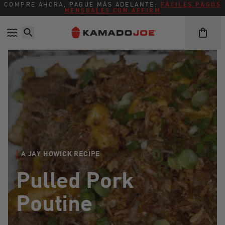
Ir directamente al contenido
Política de accesibilidad
COMPRE AHORA, PAGUE MÁS ADELANTE:
FÁCILES PAGOS
MENSUALES CON AFFIRM
A JAY HOWICK RECIPE
Pulled Pork
Poutine