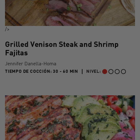
/>
Grilled Venison Steak and Shrimp
Fajitas
Jennifer Danella-Homa
30 TO 60 MIN"
TIEMPO DE COCCIÓN:
30 - 60 MIN
NIVEL:
PRINCIPIANTE