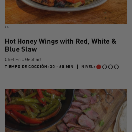
/>
Hot Honey Wings with Red, White &
Blue Slaw
Chef Eric Gephart
30 TO 60 MIN"
TIEMPO DE COCCIÓN:
30 - 60 MIN
NIVEL:
PRINCIPIANTE