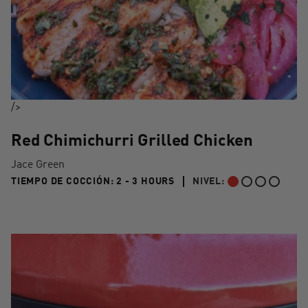
/>
Red Chimichurri Grilled Chicken
Jace Green
2 TO 3 HOURS"
TIEMPO DE COCCIÓN:
2 - 3 HOURS
NIVEL:
PRINCIPIANTE