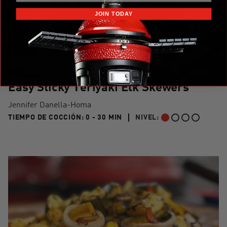
JOIN TODAY
/>
Easy Sticky Teriyaki Elk Skewers
Jennifer Danella-Homa
0 TO 30 MIN"
TIEMPO DE COCCIÓN:
0 - 30 MIN
NIVEL:
PRINCIPIANTE