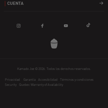
CUENTA
Combustible
Buscar una tienda
Registro de Productos
Inicio session
Apparel
Blog
Preguntas frecuentes
Carro
Piezas de recambio
Comunidad
Contáctenos
Descuentos
Promociones
La Aplicación Kamado Joe
¿Cómo funciona Affirm?
Solicitud en vendedor minorista
Kamado Joe © 2026. Todos los derechos reservados.
Privacidad
Garantía
Accesibilidad
Términos y condiciones
Conviértase en embajador
Security
Quebec Warranty of Availability