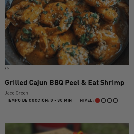
/>
Grilled Cajun BBQ Peel & Eat Shrimp
Jace Green
0 TO 30 MIN"
TIEMPO DE COCCIÓN:
0 - 30 MIN
NIVEL:
PRINCIPIANTE