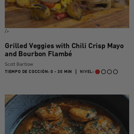
/>
Grilled Veggies with Chili Crisp Mayo
and Bourbon Flambé
Scott Bartlow
0 TO 30 MIN"
TIEMPO DE COCCIÓN:
0 - 30 MIN
NIVEL:
PRINCIPIANTE