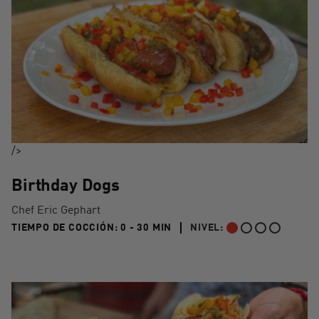
/>
Birthday Dogs
Chef Eric Gephart
0 TO 30 MIN"
TIEMPO DE COCCIÓN:
0 - 30 MIN
NIVEL:
PRINCIPIANTE