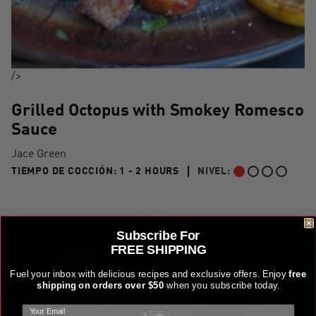
/>
Grilled Octopus with Smokey Romesco
Sauce
Jace Green
1 TO 2 HOURS"
TIEMPO DE COCCIÓN:
1 - 2 HOURS
NIVEL:
PRINCIPIANTE
Subscribe For
FREE SHIPPING
Fuel your inbox with delicious recipes and exclusive offers. Enjoy
free
shipping on orders over $50
when you subscribe today.