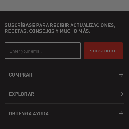
SUSCRÍBASE PARA RECIBIR ACTUALIZACIONES,
RECETAS, CONSEJOS Y MUCHO MÁS.
SUBSCRIBE
COMPRAR
Parrillas
EXPLORAR
Accesorios
Recetas
OBTENGA AYUDA
Covers
Carreras
Soporte