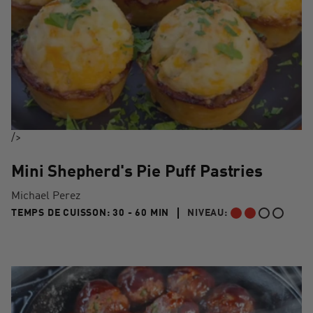
/>
Mini Shepherd's Pie Puff Pastries
Michael Perez
30 TO 60 MIN"
TEMPS DE CUISSON:
30 - 60 MIN
NIVEAU:
INTERMÉDIAIRE