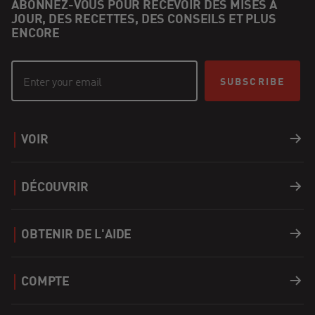
ABONNEZ-VOUS POUR RECEVOIR DES MISES À
JOUR, DES RECETTES, DES CONSEILS ET PLUS
ENCORE
SUBSCRIBE
VOIR
Barbecues
DÉCOUVRIR
Accessoires
Recettes
OBTENIR DE L'AIDE
Covers
Carrières
Soutien
COMPTE
Combustibles
Trouver un Revendeur
Enregistrer un produit