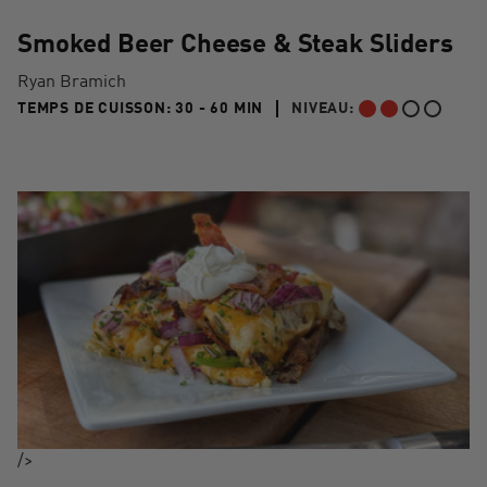
Smoked Beer Cheese & Steak Sliders
Ryan Bramich
30 TO 60 MIN"
TEMPS DE CUISSON:
30 - 60 MIN
NIVEAU:
INTERMÉDIAIRE
/>