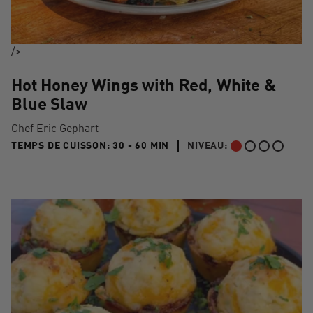
/>
Hot Honey Wings with Red, White &
Blue Slaw
Chef Eric Gephart
30 TO 60 MIN"
TEMPS DE CUISSON:
30 - 60 MIN
NIVEAU:
DÉBUTANT