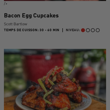
/>
Bacon Egg Cupcakes
Scott Bartlow
30 TO 60 MIN"
TEMPS DE CUISSON:
30 - 60 MIN
NIVEAU:
DÉBUTANT