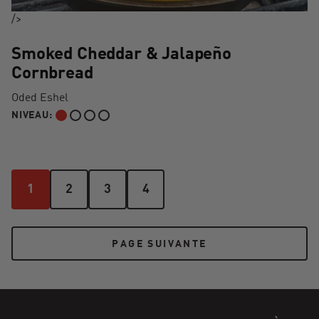
/>
Smoked Cheddar & Jalapeño
Cornbread
Oded Eshel
NIVEAU:
DÉBUTANT
1
2
3
4
1
2
3
4
PAGE SUIVANTE
PAGE SUIVANTE