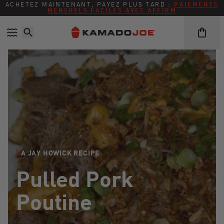
Ignorer et passer au contenu
Politique d'accessibilité
ACHETEZ MAINTENANT, PAYEZ PLUS TARD :
PAIEMENTS
MENSUELS FACILES AVEC AFFIRM
A JAY HOWICK RECIPE
Pulled Pork
Poutine