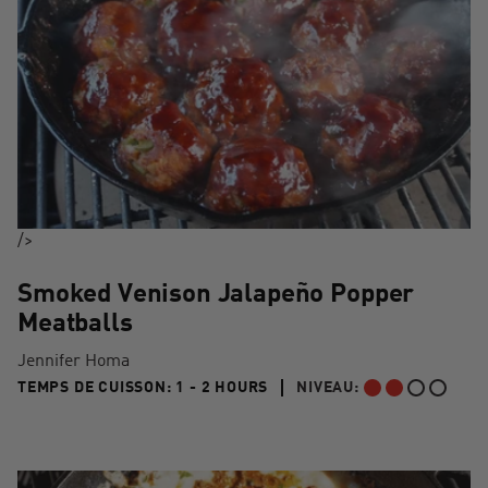
/>
Smoked Venison Jalapeño Popper
Meatballs
Jennifer Homa
1 TO 2 HOURS"
TEMPS DE CUISSON:
1 - 2 HOURS
NIVEAU:
INTERMÉDIAIRE