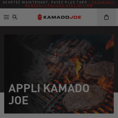
Ignorer et passer au contenu
Politique d'accessibilité
ACHETEZ MAINTENANT, PAYEZ PLUS TARD :
PAIEMENTS
MENSUELS FACILES AVEC AFFIRM
APPLI KAMADO
JOE