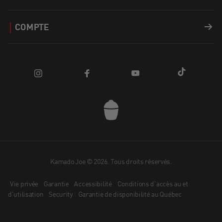
Covers
Carrières
Soutien
COMPTE
Combustibles
Trouver un Revendeur
Enregistrer un produit
Connexion
Apparel
Blogs
FAQ
Panier
Pièces de rachange
Communauté
Nous contacter
Prix spécial
Promotions
Appli Kamado Joe
Comment fonctionne Affirm?
Candidature de détaillant
Kamado Joe © 2026. Tous droits réservés.
Vie privée
Garantie
Accessibilité
Conditions d'accès au et
Devenir ambassadeur
d'utilisation
Security
Garantie de disponibilité au Québec