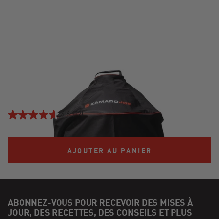
HOUSSE POUR BARBECUE KETTLE JOE®
Prix soldé:
Prix habituel:
38,99 $US
59,99 $US
4.6
(22)
AJOUTER AU PANIER
AJOUTER AU PANIER
ABONNEZ-VOUS POUR RECEVOIR DES MISES À
JOUR, DES RECETTES, DES CONSEILS ET PLUS