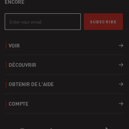
ENCORE
SUBSCRIBE
VOIR
Barbecues
DÉCOUVRIR
Accessoires
Recettes
OBTENIR DE L'AIDE
Covers
Carrières
Soutien
COMPTE
Combustibles
Trouver un Revendeur
Enregistrer un produit
Connexion
Apparel