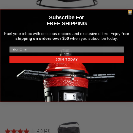
Subscribe For
FREE SHIPPING
Fuel your inbox with delicious recipes and exclusive offers. Enjoy
free
shipping on orders over $50
when you subscribe today.
JOIN TODAY
HOUSSE POUR DÔME KAMADO JOE
49,99 $US
4.0
(41)