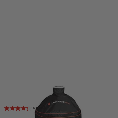
HOUSSE POUR BARBECUE RÉSISTANTE KAMADO
JOE
99,99 $US
4.4
(648)