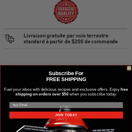
Livraison gratuite par voie terrestre
standard à partir de $200 de commande
Subscribe For
FREE SHIPPING
Beaucoup de caractéristiques
Fuel your inbox with delicious recipes and exclusive offers. Enjoy
free
shipping on orders over $50
when you subscribe today.
ACCESSOIRES
REHAUSSEZ VOS GRILLADES
JOIN TODAY
Kit d'accessoires et d'ustensiles de cuisson en acier Kamado