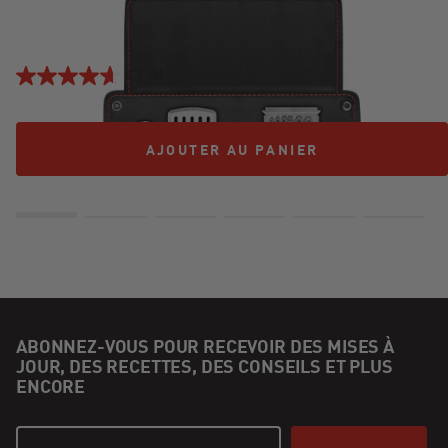
EN ACIER KAMADO JOE KRAFTED™
149,99 $US
4.7
(6)
AJOUTER AU PANIER
AJOUTER AU PANIER
ABONNEZ-VOUS POUR RECEVOIR DES MISES À
JOUR, DES RECETTES, DES CONSEILS ET PLUS
ENCORE