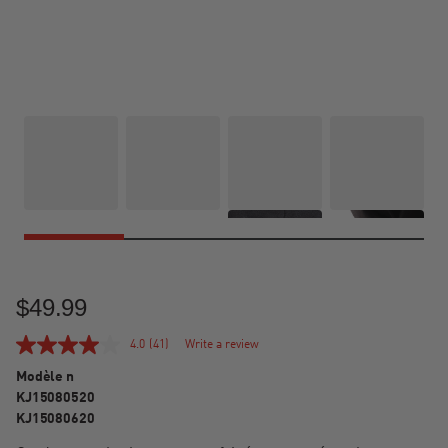
$49.99
4.0
(41)
Write a review
Modèle n
KJ15080520
KJ15080620