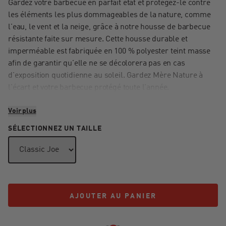
Gardez votre barbecue en parfait état et protégez-le contre
les éléments les plus dommageables de la nature, comme
l'eau, le vent et la neige, grâce à notre housse de barbecue
résistante faite sur mesure. Cette housse durable et
imperméable est fabriquée en 100 % polyester teint masse
afin de garantir qu'elle ne se décolorera pas en cas
d'exposition quotidienne au soleil. Gardez Mère Nature à
l'écart et votre barbecue protégé toute l'année.
Voir plus
SÉLECTIONNEZ UN TAILLE
AJOUTER AU PANIER
AJOUTER AU PANIER