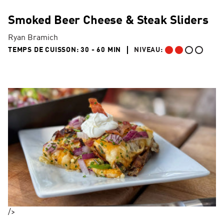
Smoked Beer Cheese & Steak Sliders
Ryan Bramich
30 TO 60 MIN"
TEMPS DE CUISSON:
30 - 60 MIN
NIVEAU:
INTERMÉDIAIRE
/>