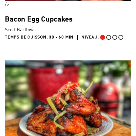
/>
Bacon Egg Cupcakes
Scott Bartlow
30 TO 60 MIN"
TEMPS DE CUISSON:
30 - 60 MIN
NIVEAU:
DÉBUTANT