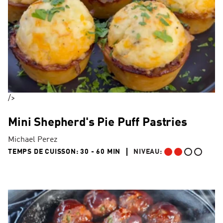
/>
Mini Shepherd's Pie Puff Pastries
Michael Perez
30 TO 60 MIN"
TEMPS DE CUISSON:
30 - 60 MIN
NIVEAU:
INTERMÉDIAIRE