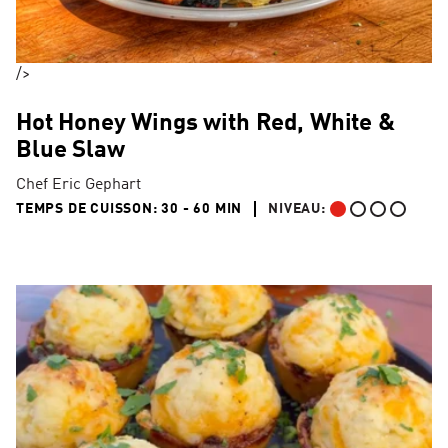
/>
Hot Honey Wings with Red, White &
Blue Slaw
Chef Eric Gephart
30 TO 60 MIN"
TEMPS DE CUISSON:
30 - 60 MIN
NIVEAU:
DÉBUTANT