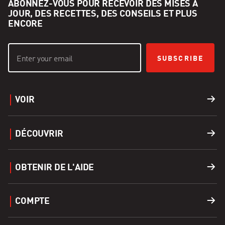
ABONNEZ-VOUS POUR RECEVOIR DES MISES À
JOUR, DES RECETTES, DES CONSEILS ET PLUS
ENCORE
SUBSCRIBE
VOIR
Barbecues
DÉCOUVRIR
Accessoires
Recettes
OBTENIR DE L'AIDE
Covers
Carrières
Soutien
COMPTE
Apparel
Trouver un Revendeur
Enregistrer un produit