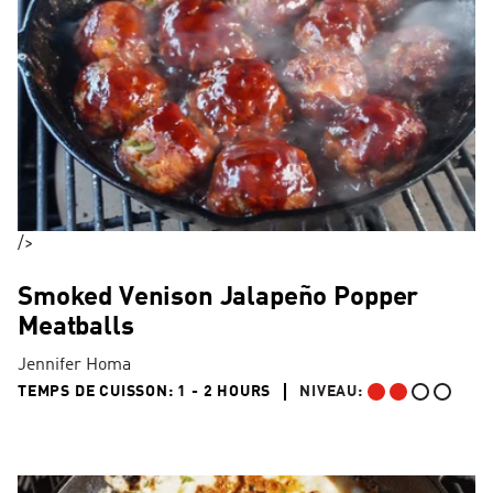
/>
Smoked Venison Jalapeño Popper
Meatballs
Jennifer Homa
1 TO 2 HOURS"
TEMPS DE CUISSON:
1 - 2 HOURS
NIVEAU:
INTERMÉDIAIRE