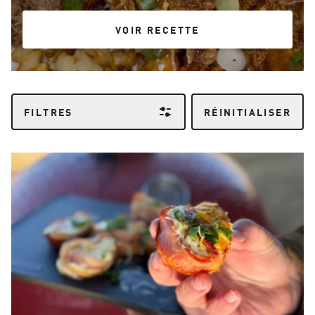
VOIR RECETTE
VOIR RECETTE
FILTRES
RÉINITIALISER