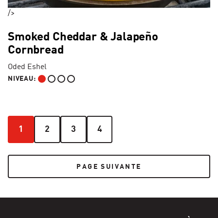
/>
Smoked Cheddar & Jalapeño
Cornbread
Oded Eshel
NIVEAU:
DÉBUTANT
1
2
3
4
1
2
3
4
PAGE SUIVANTE
PAGE SUIVANTE