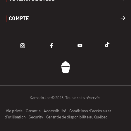
Covers
Carrières
Soutien
COMPTE
Apparel
Trouver un Revendeur
Enregistrer un produit
Connexion
Pièces de rachange
Blogs
FAQ
Panier
Comment fonctionne Affirm?
Communauté
Nous contacter
Appli Kamado Joe
Candidature de détaillant
Kamado Joe © 2026. Tous droits réservés.
Vie privée
Garantie
Accessibilité
Conditions d'accès au et
Devenir ambassadeur
d'utilisation
Security
Garantie de disponibilité au Québec