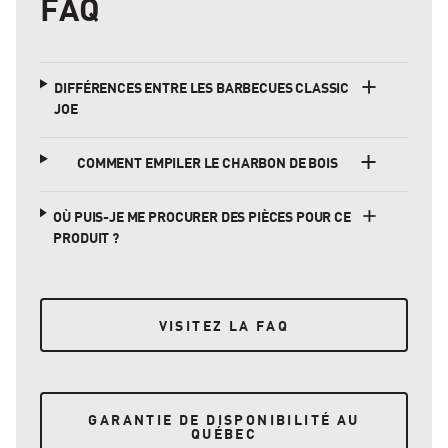
FAQ
DIFFÉRENCES ENTRE LES BARBECUES CLASSIC
JOE
COMMENT EMPILER LE CHARBON DE BOIS
OÙ PUIS-JE ME PROCURER DES PIÈCES POUR CE
PRODUIT ?
VISITEZ LA FAQ
VISITEZ LA FAQ
GARANTIE DE DISPONIBILITÉ AU QUÉBEC
GARANTIE DE DISPONIBILITÉ AU
QUÉBEC