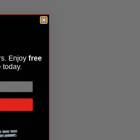
ier Kamado Joe Krafted™
rs. Enjoy
free
 today.