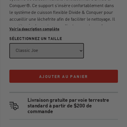
Conquer®. Ce support s'insère confortablement dans
le système de cuisson flexible Divide & Conquer pour
accueillir une lèchefrite afin de faciliter le nettoyage. Il
constitue également un excellent support pour la
Voir la description complète
pierre à pizza Kamado Joe et d'autres accessoires
SÉLECTIONNEZ UN TAILLE
Kamado Joe.
Avertissements
AVERTISSEMENT : CANCER ET TROUBLES DE
AJOUTER AU PANIER
AJOUTER AU PANIER
LA REPRODUCTION -
WWW.P65WARNINGS.CA.GOV
Livraison gratuite par voie terrestre
standard à partir de $200 de
commande