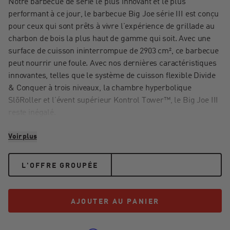
Notre barbecue de série le plus innovant et le plus
performant à ce jour, le barbecue Big Joe série III est conçu
pour ceux qui sont prêts à vivre l’expérience de grillade au
charbon de bois la plus haut de gamme qui soit. Avec une
surface de cuisson ininterrompue de 2903 cm², ce barbecue
peut nourrir une foule. Avec nos dernières caractéristiques
innovantes, telles que le système de cuisson flexible Divide
& Conquer à trois niveaux, la chambre hyperbolique
SlōRoller et l’évent supérieur Kontrol Tower™, le Big Joe III
reste inégalé.
Gardez votre barbecue en parfait état et protégez-le contre
Voir plus
les éléments les plus dommageables de la nature, comme
l'eau, le vent et la neige, grâce à notre housse de barbecue
résistante faite sur mesure. Cette housse durable et
L'OFFRE GROUPÉE
imperméable est fabriquée en 100 % polyester teint masse
afin de garantir qu'elle ne se décolorera pas en cas
d'exposition quotidienne au soleil. Gardez Mère Nature à
AJOUTER AU PANIER
AJOUTER AU PANIER
l'écart et votre barbecue protégé toute l'année.
Préparez les poissons délicats et friables, les légumes et