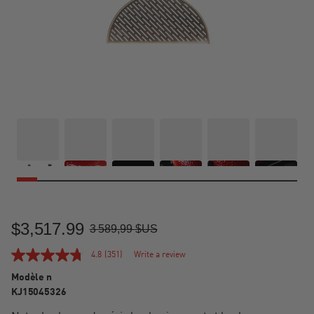
$3,517.99
Sale Price
Regular Price
3 589,99 $US
4.8
(351)
Write a review
Modèle n
KJ15045326