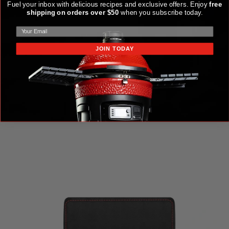
Fuel your inbox with delicious recipes and exclusive offers. Enjoy
free
shipping on orders over $50
when you subscribe today.
JOIN TODAY
KIT D'ACCESSOIRES ET D'USTENSILES DE CUISSON
EN ACIER KAMADO JOE KRAFTED™
149,99 $US