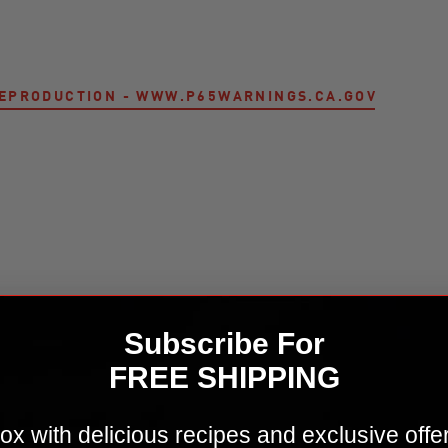
 REPRODUCTION - WWW.P65WARNINGS.CA.GOV
Kit d'accessoires et d'ustensiles de cuisson en ac
Subscribe For
FREE SHIPPING
ox with delicious recipes and exclusive offe