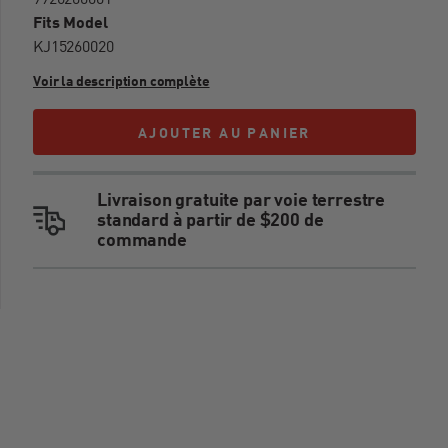
9926200001
Fits Model
KJ15260020
Voir la description complète
Avertissements
AJOUTER AU PANIER
AJOUTER AU PANIER
AVERTISSEMENT : CANCER ET TROUBLES DE
LA REPRODUCTION -
Livraison gratuite par voie terrestre
WWW.P65WARNINGS.CA.GOV
standard à partir de $200 de
commande