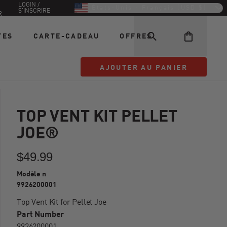
LOGIN /
États-Unis - Français (USD $)
S'INSCRIRE
R
TES
CARTE-CADEAU
OFFRES
AJOUTER AU PANIER
AJOUTER AU PANIER
TOP VENT KIT PELLET
JOE®
$49.99
Modèle n
9926200001
Top Vent Kit for Pellet Joe
Part Number