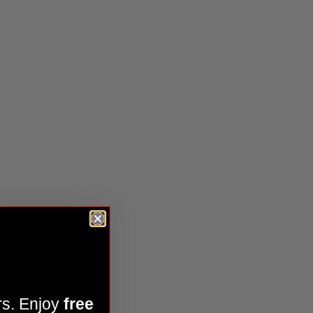
ier Kamado Joe Krafted™
rs. Enjoy
free