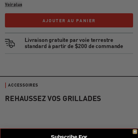
Voir plus
AJOUTER AU PANIER
AJOUTER AU PANIER
Livraison gratuite par voie terrestre
standard à partir de $200 de commande
ACCESSOIRES
REHAUSSEZ VOS GRILLADES
Kit d'accessoires et d'ustensiles de cuisson en acier Kamado
Subscribe For