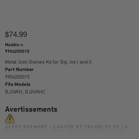
$74.99
Modèle n
9904200015
Metal Side Shelves Kit for Big Joe I and II
Part Number
9904200015
Fits Models
BJ24RH, BJ24RHC
Avertissements
AVERTISSEMENT : CANCER ET TROUBLES DE LA
REPRODUCTION - WWW.P65WARNINGS.CA.GOV