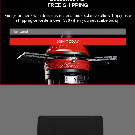
FREE SHIPPING
Fuel your inbox with delicious recipes and exclusive offers. Enjoy
free
shipping on orders over $50
when you subscribe today.
JOIN TODAY
KIT D'ACCESSOIRES ET D'USTENSILES DE CUISSON
EN ACIER KAMADO JOE KRAFTED™
149,99 $US