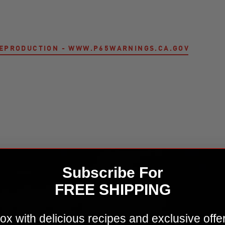
 REPRODUCTION - WWW.P65WARNINGS.CA.GOV
Kit d'accessoires et d'ustensiles de cuisson en ac
Subscribe For
FREE SHIPPING
ox with delicious recipes and exclusive offe