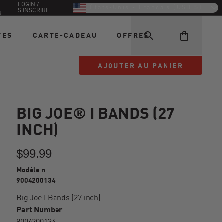
LOGIN /
États-Unis - Français (USD $)
S'INSCRIRE
R
TES
CARTE-CADEAU
OFFRES
AJOUTER AU PANIER
AJOUTER AU PANIER
BIG JOE® I BANDS (27
INCH)
$99.99
Modèle n
9004200134
Big Joe I Bands (27 inch)
Part Number