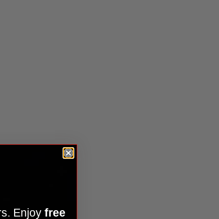
ier Kamado Joe Krafted™
rs. Enjoy
free