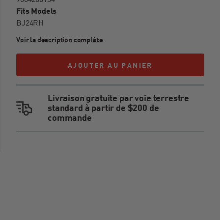
9004200134
Fits Models
BJ24RH
Voir la description complète
Avertissements
AJOUTER AU PANIER
AJOUTER AU PANIER
AVERTISSEMENT : CANCER ET TROUBLES DE
LA REPRODUCTION -
Livraison gratuite par voie terrestre
WWW.P65WARNINGS.CA.GOV
standard à partir de $200 de
commande