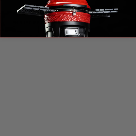
KJ-TISSMOTORNA - JoeTisserie® Motor - North America
EN RUPTURE DE STOCK