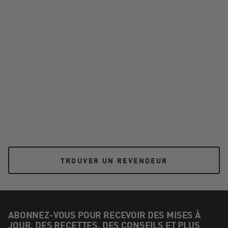
KJ-TISSFORKNA - JOETISSERIE® FORK - NORTH
AMERICA
6,99 $US
TROUVER UN REVENDEUR
TROUVER UN REVENDEUR
ABONNEZ-VOUS POUR RECEVOIR DES MISES À
JOUR, DES RECETTES, DES CONSEILS ET PLUS