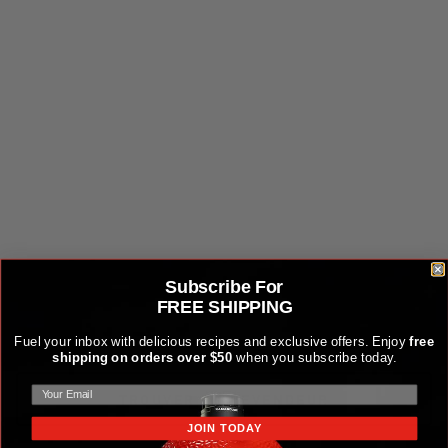
Subscribe For
BJ-TISSRODNA - JOETISSERIE® ROD - NORTH
FREE SHIPPING
AMERICA
Fuel your inbox with delicious recipes and exclusive offers. Enjoy
free
49,99 $US
shipping on orders over $50
when you subscribe today.
TROUVER UN REVENDEUR
TROUVER UN REVENDEUR
JOIN TODAY