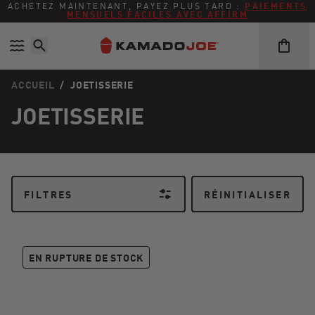
Ignorer et passer au contenu
Politique d'accessibilité
ACHETEZ MAINTENANT, PAYEZ PLUS TARD :
PAIEMENTS
MENSUELS FACILES AVEC AFFIRM
ACCUEIL
/
JOETISSERIE
JOETISSERIE
FILTRES
RÉINITIALISER
JoeTisserie®
EN RUPTURE DE STOCK