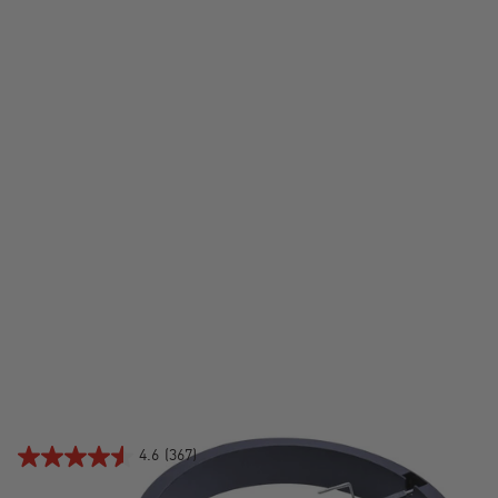
JOETISSERIE®
4.6
(367)