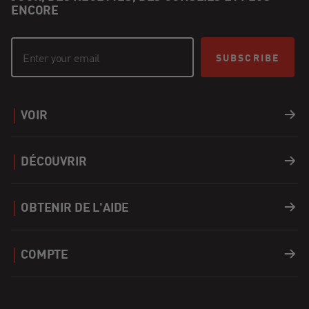
ENCORE
SUBSCRIBE
VOIR
Barbecues
DÉCOUVRIR
Accessoires
Recettes
OBTENIR DE L'AIDE
Covers
Carrières
Soutien
COMPTE
Combustibles
Trouver un Revendeur
Enregistrer un produit
Connexion
Apparel