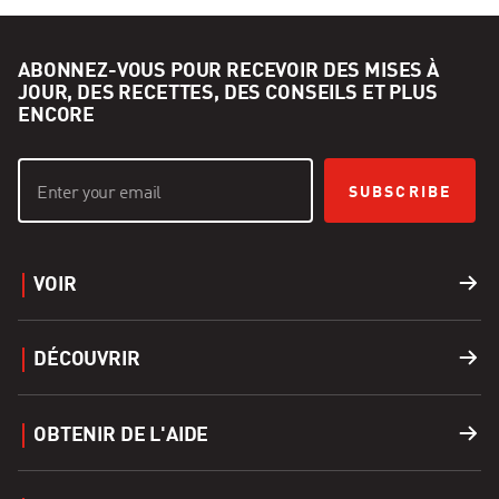
ABONNEZ-VOUS POUR RECEVOIR DES MISES À
JOUR, DES RECETTES, DES CONSEILS ET PLUS
ENCORE
SUBSCRIBE
VOIR
Barbecues
DÉCOUVRIR
Accessoires
Recettes
OBTENIR DE L'AIDE
Covers
Carrières
Soutien