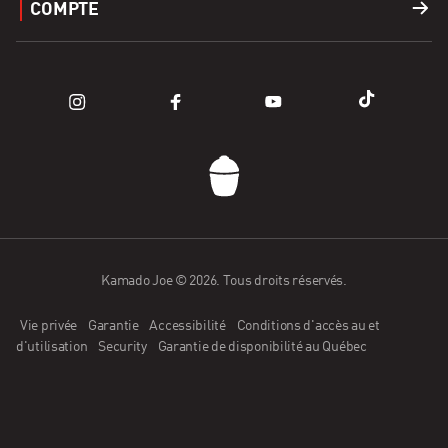
COMPTE
Apparel
Trouver un Revendeur
Enregistrer un produit
Connexion
Pièces de rachange
Blogs
FAQ
Panier
Comment fonctionne Affirm?
Communauté
Nous contacter
Appli Kamado Joe
Candidature de détaillant
Kamado Joe © 2026. Tous droits réservés.
Vie privée
Garantie
Accessibilité
Conditions d'accès au et
Devenir ambassadeur
d'utilisation
Security
Garantie de disponibilité au Québec