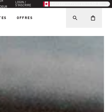
ER
LOGIN /
Canada - Français (CAD $)
S'INSCRIRE
DEUR
TES
OFFRES