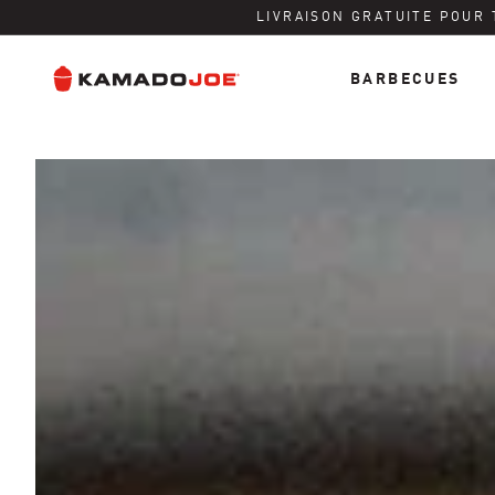
Ignorer et passer au contenu
Politique d'accessibilité
LIVRAISON GRATUITE POUR
BARBECUES