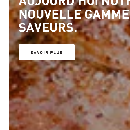
AUJOURD'HUI NOT
NOUVELLE GAMME
SAVEURS.
SAVOIR PLUS
SAVOIR PLUS