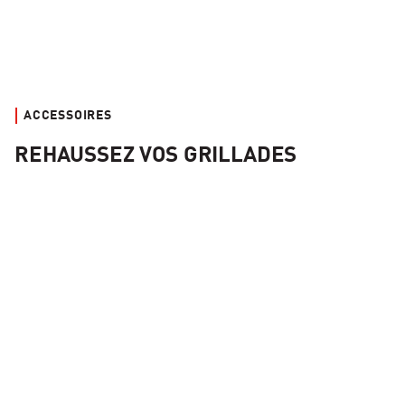
ACCESSOIRES
REHAUSSEZ VOS GRILLADES
Kit d'accessoires et d'ustensiles de cuisson en acier Kamado