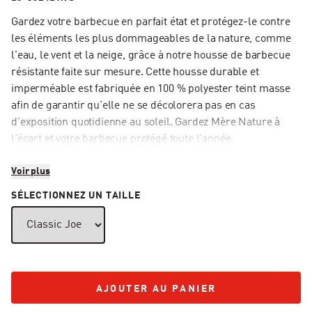
Gardez votre barbecue en parfait état et protégez-le contre
les éléments les plus dommageables de la nature, comme
l'eau, le vent et la neige, grâce à notre housse de barbecue
résistante faite sur mesure. Cette housse durable et
imperméable est fabriquée en 100 % polyester teint masse
afin de garantir qu'elle ne se décolorera pas en cas
d'exposition quotidienne au soleil. Gardez Mère Nature à
l'écart et votre barbecue protégé toute l'année.
Voir plus
SÉLECTIONNEZ UN TAILLE
AJOUTER AU PANIER
AJOUTER AU PANIER