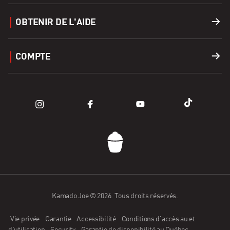
Accessoires
Recettes
OBTENIR DE L'AIDE
Covers
Carrières
Soutien
COMPTE
Apparel
Trouver un Revendeur
Enregistrer un produit
Connexion
Pièces de rachange
Blogs
FAQ
Panier
Comment fonctionne Affirm?
Communauté
Nous contacter
Appli Kamado Joe
Candidature de détaillant
Kamado Joe © 2026. Tous droits réservés.
Vie privée
Garantie
Accessibilité
Conditions d'accès au et
Devenir ambassadeur