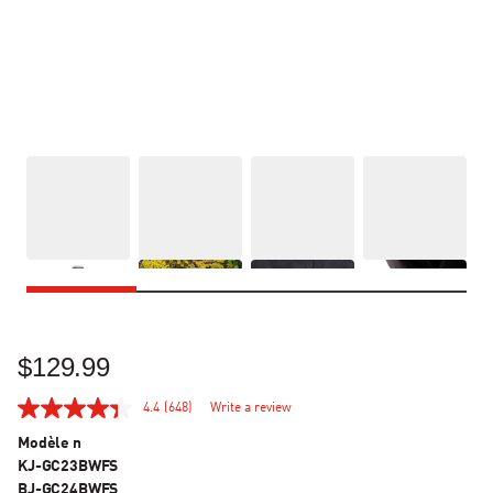
$129.99
4.4
(648)
Write a review
Modèle n
KJ-GC23BWFS
BJ-GC24BWFS