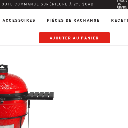
TROUV
 TOUTE COMMANDE SUPÉRIEURE À 275 $CAD
UN
REVEN
ACCESSOIRES
PIÈCES DE RACHANGE
RECET
AJOUTER AU PANIER
AJOUTER AU PANIER