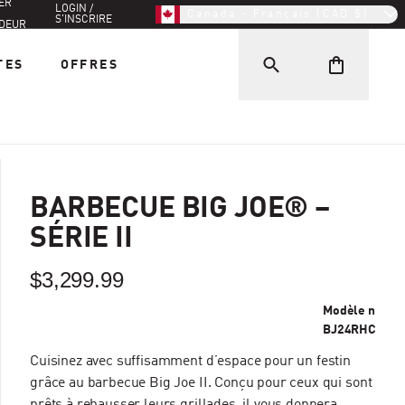
ER
LOGIN /
Canada - Français (CAD $)
S'INSCRIRE
DEUR
TES
OFFRES
BARBECUE BIG JOE® –
SÉRIE II
$3,299.99
Modèle n
BJ24RHC
Cuisinez avec suffisamment d’espace pour un festin
grâce au barbecue Big Joe II. Conçu pour ceux qui sont